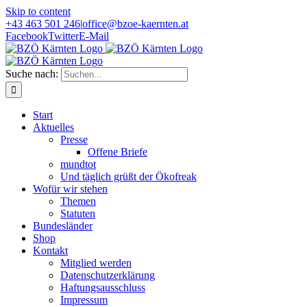
Skip to content
+43 463 501 246
|
office@bzoe-kaernten.at
Facebook
Twitter
E-Mail
Suche nach:
Start
Aktuelles
Presse
Offene Briefe
mundtot
Und täglich grüßt der Ökofreak
Wofür wir stehen
Themen
Statuten
Bundesländer
Shop
Kontakt
Mitglied werden
Datenschutzerklärung
Haftungsausschluss
Impressum