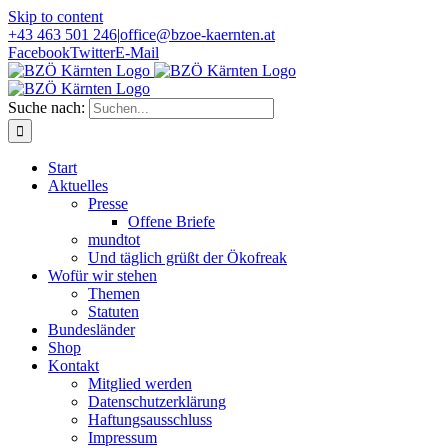
Skip to content
+43 463 501 246
|
office@bzoe-kaernten.at
Facebook
Twitter
E-Mail
Suche nach:
Start
Aktuelles
Presse
Offene Briefe
mundtot
Und täglich grüßt der Ökofreak
Wofür wir stehen
Themen
Statuten
Bundesländer
Shop
Kontakt
Mitglied werden
Datenschutzerklärung
Haftungsausschluss
Impressum