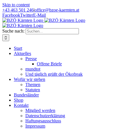
Skip to content
+43 463 501 246
|
office@bzoe-kaernten.at
Facebook
Twitter
E-Mail
Suche nach:
Start
Aktuelles
Presse
Offene Briefe
mundtot
Und täglich grüßt der Ökofreak
Wofür wir stehen
Themen
Statuten
Bundesländer
Shop
Kontakt
Mitglied werden
Datenschutzerklärung
Haftungsausschluss
Impressum