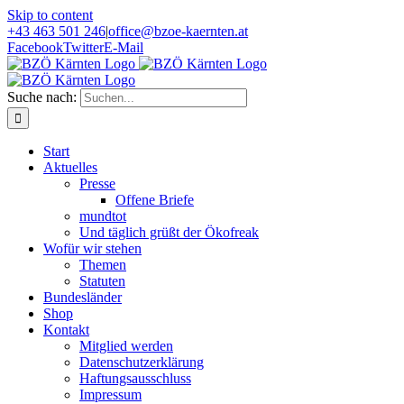
Skip to content
+43 463 501 246
|
office@bzoe-kaernten.at
Facebook
Twitter
E-Mail
Suche nach:
Start
Aktuelles
Presse
Offene Briefe
mundtot
Und täglich grüßt der Ökofreak
Wofür wir stehen
Themen
Statuten
Bundesländer
Shop
Kontakt
Mitglied werden
Datenschutzerklärung
Haftungsausschluss
Impressum