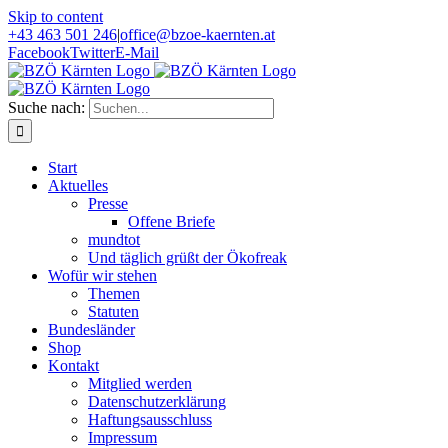
Skip to content
+43 463 501 246
|
office@bzoe-kaernten.at
Facebook
Twitter
E-Mail
Suche nach:
Start
Aktuelles
Presse
Offene Briefe
mundtot
Und täglich grüßt der Ökofreak
Wofür wir stehen
Themen
Statuten
Bundesländer
Shop
Kontakt
Mitglied werden
Datenschutzerklärung
Haftungsausschluss
Impressum