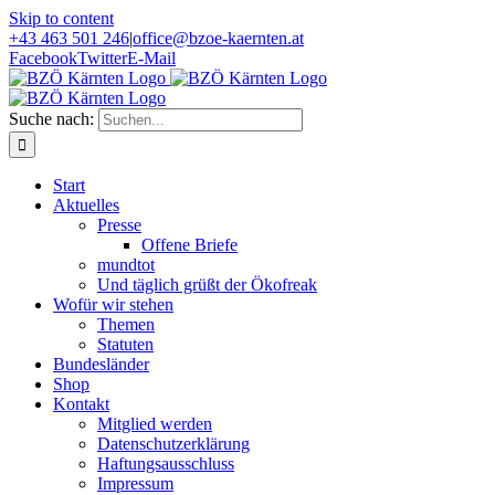
Skip to content
+43 463 501 246
|
office@bzoe-kaernten.at
Facebook
Twitter
E-Mail
Suche nach:
Start
Aktuelles
Presse
Offene Briefe
mundtot
Und täglich grüßt der Ökofreak
Wofür wir stehen
Themen
Statuten
Bundesländer
Shop
Kontakt
Mitglied werden
Datenschutzerklärung
Haftungsausschluss
Impressum